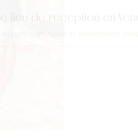
re lieu de réception en Ve
ariages, séminaires et évènements priv