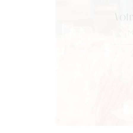
Vot
M